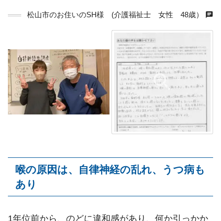
chat
松山市のお住いのSH様 (介護福祉士 女性 48歳）
喉の原因は、自律神経の乱れ、うつ病も
あり
1年位前から、のどに違和感があり、何か引っかか