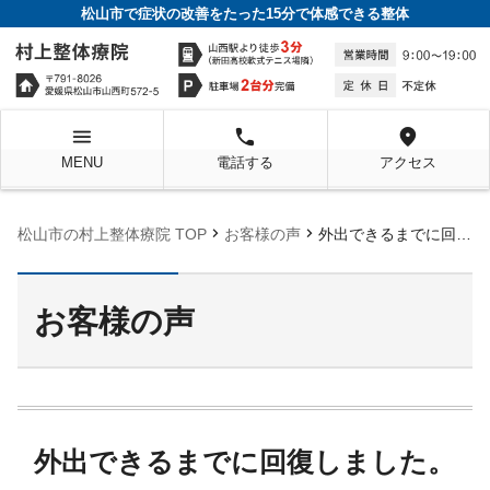
松山市で症状の改善をたった15分で体感できる整体
menu
local_phone
location_on
MENU
電話する
アクセス
chevron_right
chevron_right
松山市の村上整体療院 TOP
お客様の声
外出できるまでに回復しました。
お客様の声
外出できるまでに回復しました。