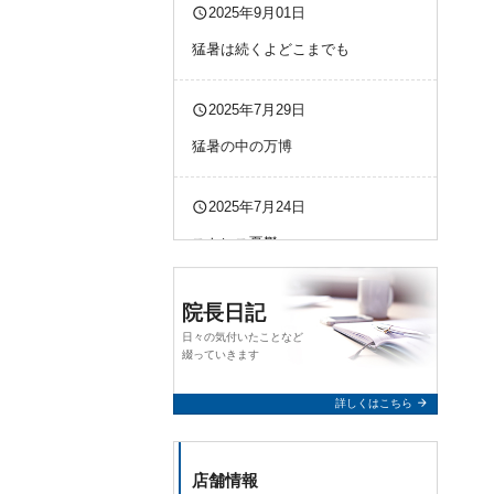
query_builder
2025年9月01日
猛暑は続くよどこまでも
query_builder
2025年7月29日
猛暑の中の万博
query_builder
2025年7月24日
ストレス憂鬱
query_builder
2025年7月23日
院長日記
日々の気付いたことなど
万博予約疲れた
綴っていきます
arrow_forward
詳しくはこちら
店舗情報