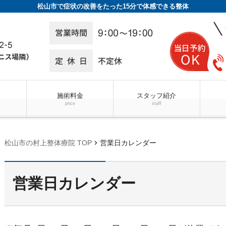
松山市で症状の改善をたった15分で体感できる整体
施術料金
スタッフ紹介
price
staff
chevron_right
松山市の村上整体療院 TOP
営業日カレンダー
営業日カレンダー