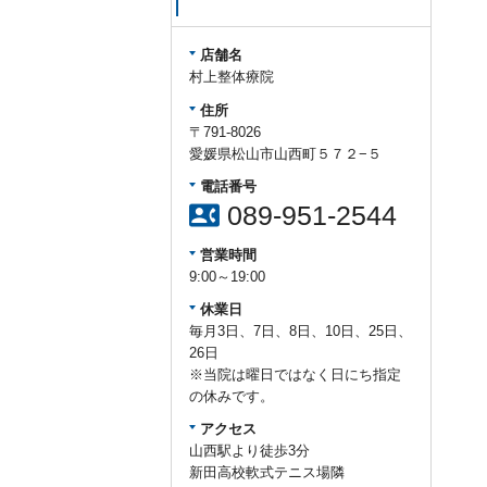
店舗名
村上整体療院
住所
〒791-8026
愛媛県松山市山西町５７２−５
電話番号
contact_phone
089-951-2544
営業時間
9:00～19:00
休業日
毎月3日、7日、8日、10日、25日、
26日
※当院は曜日ではなく日にち指定
の休みです。
アクセス
山西駅より徒歩3分
新田高校軟式テニス場隣