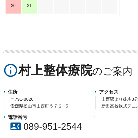
30
31
info_outline
村上整体療院
住所
アクセス
〒791-8026
山西駅より徒歩3
愛媛県松山市山西町５７２−５
新田高校軟式テニ
電話番号
contact_phone
089-951-2544