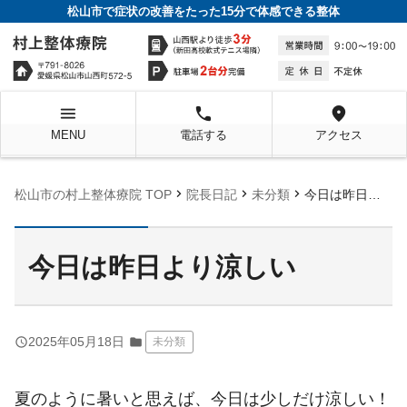
松山市で症状の改善をたった15分で体感できる整体
menu
local_phone
location_on
MENU
電話する
アクセス
chevron_right
chevron_right
chevron_right
松山市の村上整体療院 TOP
院長日記
未分類
今日は昨日より涼しい
今日は昨日より涼しい
query_builder
2025年05月18日
folder
未分類
夏のように暑いと思えば、今日は少しだけ涼しい！