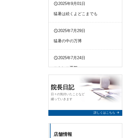
query_builder
2025年9月01日
猛暑は続くよどこまでも
query_builder
2025年7月29日
猛暑の中の万博
query_builder
2025年7月24日
ストレス憂鬱
query_builder
2025年7月23日
院長日記
日々の気付いたことなど
万博予約疲れた
綴っていきます
arrow_forward
詳しくはこちら
店舗情報