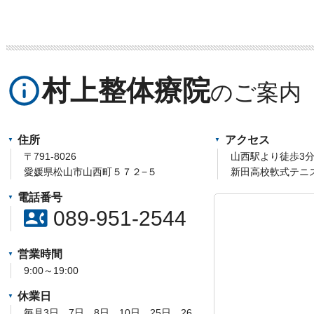
info_outline
村上整体療院
住所
アクセス
〒791-8026
山西駅より徒歩3
愛媛県松山市山西町５７２−５
新田高校軟式テニ
電話番号
contact_phone
089-951-2544
営業時間
9:00～19:00
休業日
毎月3日、7日、8日、10日、25日、26