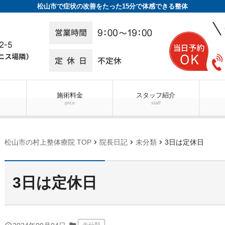
松山市で症状の改善をたった15分で体感できる整体
施術料金
スタッフ紹介
price
staff
chevron_right
chevron_right
chevron_right
松山市の村上整体療院 TOP
院長日記
未分類
3日は定休日
3日は定休日