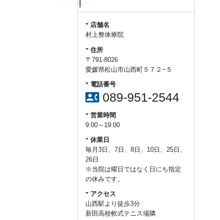
店舗名
村上整体療院
住所
〒791-8026
愛媛県松山市山西町５７２−５
電話番号
contact_phone
089-951-2544
営業時間
9:00～19:00
休業日
毎月3日、7日、8日、10日、25日、
26日
※当院は曜日ではなく日にち指定
の休みです。
アクセス
山西駅より徒歩3分
新田高校軟式テニス場隣