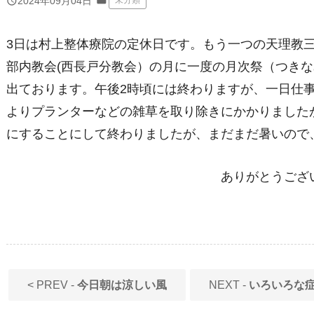
folder
query_builder
2024年09月04日
未分類
3日は村上整体療院の定休日です。もう一つの天理教
部内教会(西長戸分教会）の月に一度の月次祭（つき
出ております。午後2時頃には終わりますが、一日仕
よりプランターなどの雑草を取り除きにかかりました
にすることにして終わりましたが、まだまだ暑いので
ありがとうございます。by
< PREV -
今日朝は涼しい風
NEXT -
いろいろな症