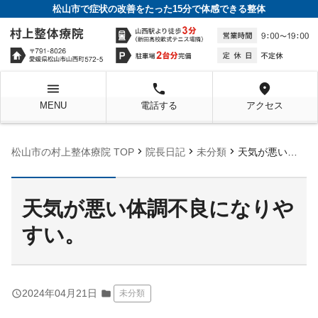
松山市で症状の改善をたった15分で体感できる整体
menu
local_phone
location_on
MENU
電話する
アクセス
chevron_right
chevron_right
chevron_right
松山市の村上整体療院 TOP
院長日記
未分類
天気が悪い体調不良になりやすい。
天気が悪い体調不良になりや
すい。
query_builder
2024年04月21日
folder
未分類