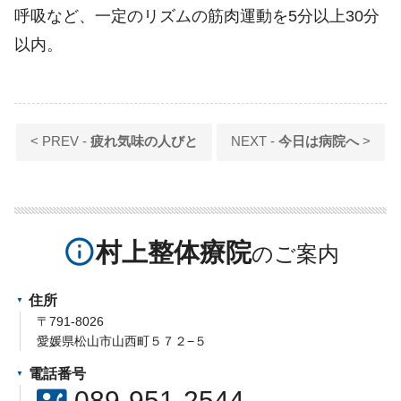
呼吸など、一定のリズムの筋肉運動を5分以上30分
以内。
< PREV -
疲れ気味の人びと
NEXT -
今日は病院へ
>
info_outline
村上整体療院
住所
〒791-8026
愛媛県松山市山西町５７２−５
電話番号
contact_phone
089-951-2544